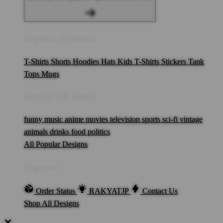
Popular Products
T-Shirts
Shorts
Hoodies
Hats
Kids T-Shirts
Stickers
Tank
Tops
Mugs
Browse All Topics
funny
music
anime
movies
television
sports
sci-fi
vintage
animals
drinks
food
politics
All Popular Designs
Support
Order Status
RAKYATJP
Contact Us
Shop All Designs