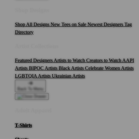
Shop Designs
Shop All Designs
New Tees on Sale
Newest Designers
Tag
Directory
Artist Collections
Featured Designers
Artists to Watch
Creators to Watch
AAPI
Artists
BIPOC Artists
Black Artists
Celebrate Women Artists
LGBTQIA Artists
Ukrainian Artists
Back To Menu
Adult Apparel
T-Shirts