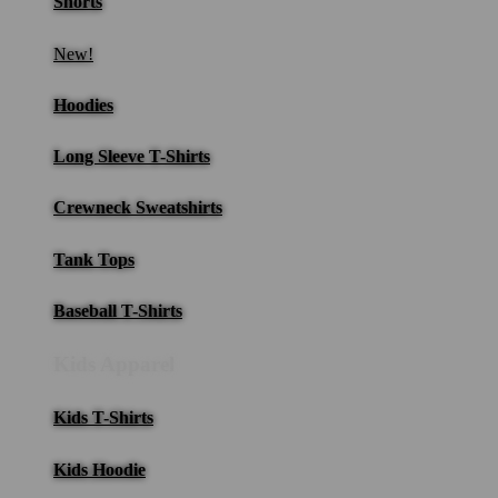
Shorts
New!
Hoodies
Long Sleeve T-Shirts
Crewneck Sweatshirts
Tank Tops
Baseball T-Shirts
Kids Apparel
Kids T-Shirts
Kids Hoodie