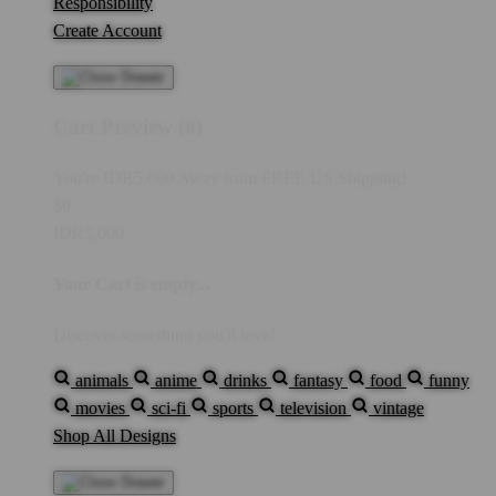
Responsibility
Create Account
Cart Preview (0)
You're
IDR5,000
Away from
FREE US Shipping!
$0
IDR5,000
Your Cart is empty...
Discover something you'll love!
animals
anime
drinks
fantasy
food
funny
movies
sci-fi
sports
television
vintage
Shop All Designs